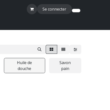
Se connecter
Huile de
Savon
douche
pain