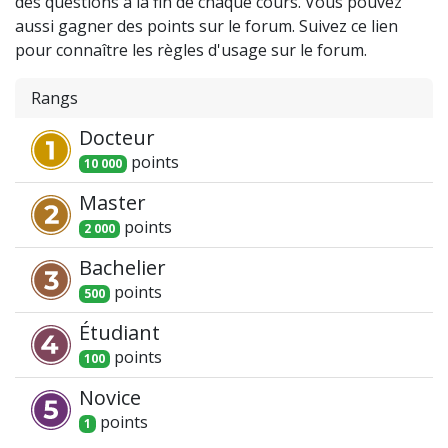
des questions à la fin de chaque cours. Vous pouvez
aussi gagner des points sur le forum. Suivez ce lien
pour connaître les règles d'usage sur le forum.
Rangs
Docteur
point
s
10 000
Master
point
s
2 000
Bachelier
point
s
500
Étudiant
point
s
100
Novice
point
s
1